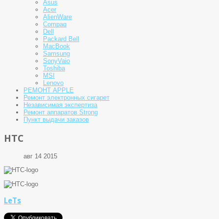
Asus
Acer
AlienWare
Compaq
Dell
Packard Bell
MacBook
Samsung
SonyVaio
Toshiba
MSI
Lenovo
РЕМОНТ APPLE
Ремонт электронных сигарет
Независимая экспертиза
Ремонт аппаратов Strong
Пункт выдачи заказов
HTC
авг 14 2015
LeTs