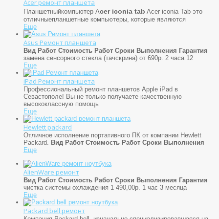
Acer ремонт планшета
cer iconia tab
Планшетныйкомпьютер A
Acer iconia Tab-это
отличныепланшетные компьютеры, которые являются
Еще
Asus Ремонт планшета
Вид Работ
Стоимость Работ
Сроки Выполнения
Гарантия
замена сенсорного стекла (тачскрина) от 690р. 2 часа 12
Еще
iPad Ремонт планшета
Профессиональный ремонт планшетов Apple iPad в
Севастополе! Вы не только получаете качественную
высококлассную помощь
Еще
Hewlett packard
Отличное исполнение портативного ПК от компании Hewlett
Packard.
Вид Работ
Стоимость Работ
Сроки Выполнения
Еще
AlienWare ремонт
Вид Работ
Стоимость Работ
Сроки Выполнения
Гарантия
чистка системы охлаждения 1 490,00р. 1 час 3 месяца
Еще
Packard bell ремонт
Компания Packard bell, изначально специализировавшаяся на