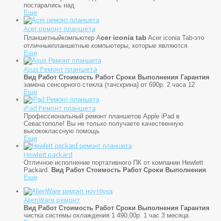
постарались над
Еще
Acer ремонт планшета
cer iconia tab
Планшетныйкомпьютер A
Acer iconia Tab-это
отличныепланшетные компьютеры, которые являются
Еще
Asus Ремонт планшета
Вид Работ
Стоимость Работ
Сроки Выполнения
Гарантия
замена сенсорного стекла (тачскрина) от 690р. 2 часа 12
Еще
iPad Ремонт планшета
Профессиональный ремонт планшетов Apple iPad в
Севастополе! Вы не только получаете качественную
высококлассную помощь
Еще
Hewlett packard
Отличное исполнение портативного ПК от компании Hewlett
Packard.
Вид Работ
Стоимость Работ
Сроки Выполнения
Еще
AlienWare ремонт
Вид Работ
Стоимость Работ
Сроки Выполнения
Гарантия
чистка системы охлаждения 1 490,00р. 1 час 3 месяца