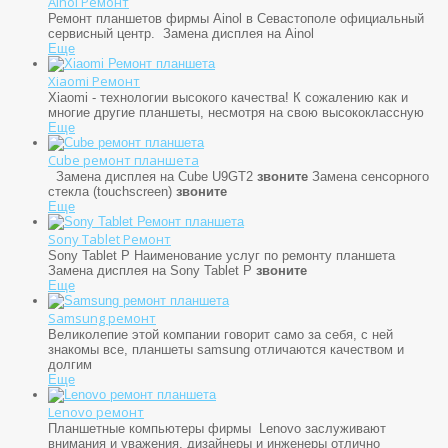
Ainol Ремонт
Ремонт планшетов фирмы Ainol в Севастополе официальный
сервисный центр. Замена дисплея на Ainol
Еще
Xiaomi Ремонт
Xiaomi - технологии высокого качества! К сожалению как и
многие другие планшеты, несмотря на свою высококлассную
Еще
Cube ремонт планшета
Замена дисплея на Cube U9GT2
звоните
Замена сенсорного
стекла (touchscreen)
звоните
Еще
Sony Tablet Ремонт
Sony Tablet P Наименование услуг по ремонту планшета
Замена дисплея на Sony Tablet P
звоните
Еще
Samsung ремонт
Великолепие этой компании говорит само за себя, с ней
знакомы все, планшеты samsung отличаются качеством и
долгим
Еще
Lenovo ремонт
Планшетные компьютеры фирмы Lenovo заслуживают
внимания и уважения, дизайнеры и инженеры отлично