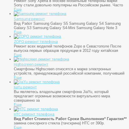
Ремонт Sony Xperia в Москве Мобильные телефоны марки
Sony стали довольно популярны на Российском рынке. Часто
Еще
Samsung ремонт
Вид Работ Samsung Galaxy S5 Samsung Galaxy S4 Samsung
Galaxy S3 Samsung Galaxy S4-Mini Samsung Galaxy Note 3
Еще
ZOPO ремонт телефона
Ремонт всех моделей телефонов Zopo в Севастополе После
выпуска первых образцов продукции в 2012 году китайская
Еще
Highscreen ремонт
Смартфоны Highscreen относятся к марке электронных
устройств, принадлежащей российской компании, получившей
Еще
JiaYu ремонт
Вы являетесь владельцем смартфона JiaYu, который
предлагает огромные возможности виртуального мира
совершенно за
Еще
HTC ремонт телефона
Вид Работ
Стоимость Работ
Сроки Выполнения*
Гарантия**
замена сенсорного стекла (тачскрина) HTC от 390р.
Еще