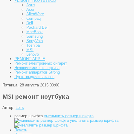
РЕМОНТ НОУТБУКОВ
Asus
Acer
AlienWare
Compaq
Dell
Packard Bell
MacBook
Samsung
SonyVaio
Toshiba
MSI
Lenovo
РЕМОНТ APPLE
Ремонт электронных сигарет
Независимая экспертиза
Ремонт аппаратов Strong
Пункт выдачи заказов
Пятница, 28 августа 2015 00:00
MSI ремонт ноутбука
Автор
LeTs
размер шрифта
уменьшить размер шрифта
увеличить размер шрифта
Печать