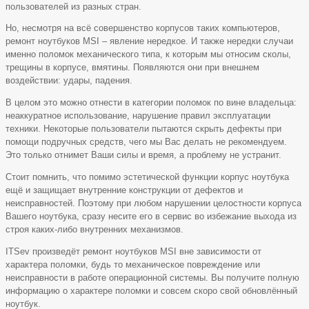
пользователей из разных стран.
Но, несмотря на всё совершенство корпусов таких компьютеров,
ремонт ноутбуков MSI – явление нередкое. И также нередки случаи
именно поломок механического типа, к которым мы относим сколы,
трещины в корпусе, вмятины. Появляются они при внешнем
воздействии: удары, падения.
В целом это можно отнести в категории поломок по вине владельца:
неаккуратное использование, нарушение правил эксплуатации
техники. Некоторые пользователи пытаются скрыть дефекты при
помощи подручных средств, чего мы Вас делать не рекомендуем.
Это только отнимет Ваши силы и время, а проблему не устранит.
Стоит помнить, что помимо эстетической функции корпус ноутбука
ещё и защищает внутренние конструкции от дефектов и
неисправностей. Поэтому при любом нарушении целостности корпуса
Вашего ноутбука, сразу несите его в сервис во избежание выхода из
строя каких-либо внутренних механизмов.
ITSev произведёт ремонт ноутбуков MSI вне зависимости от
характера поломки, будь то механическое повреждение или
неисправности в работе операционной системы. Вы получите полную
информацию о характере поломки и совсем скоро свой обновлённый
ноутбук.