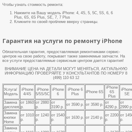
Чтобы узнать стоимость ремонта:
Нажмите на Вашу модель iPhone: 4, 4S, 5, 5C, 5S, 6, 6
Plus, 6S, 6S Plus, SE, 7, 7 Plus
Кликните по своей проблеме вверху страницы.
Гарантия на услуги по ремонту iPhone
Обязательная гарантия, предоставляемая ремонтниками сервис-
центров на свою работу, покрывает также заменяемые запчасти. На
все услуги предоставляемые сервисным центром дается гарантия!
ВНИМАНИЕ ЦЕНА НА ДЕТАЛИ МОГУТ МЕНЯТЬСЯ, АКТУАЛЬНУЮ
ИНФОРМАЦИЮ ПРОВЕРЯЙТЕ У КОНСУЛЬТАНТОВ ПО НОМЕРУ 8
(499) 110 63 12
iPhone
Услуга/
iPhone
iPhone
iPhone
iPhone 6
iPhon
iPhone 6S
6S
Модель
4/4S
5/5S/5C
6
Plus
SE
Plus
Замена
от 1860
от 2880
от
от
от
от 3590 р.
от 3590 р.
дисплея
р.
р.
3190 р.
4290 р.
2990 р
Замена
от 1010
от 1240
от 1540
от 2200
от 145
кнопки
от 1630 р.
от 2140 р.
р.
р.
р.
р.
р.
Home
Замена