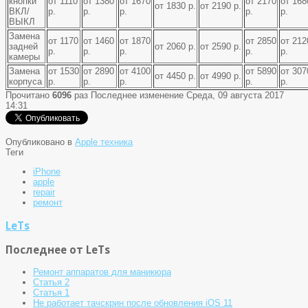
кнопки
от 1110
от 1380
от 1670
от 2170
от 168
от 1830 р.
от 2190 р.
ВКЛ/
р.
р.
р.
р.
р.
ВЫКЛ
Замена
от 1170
от 1460
от 1870
от 2850
от 212
задней
от 2060 р.
от 2590 р.
р.
р.
р.
р.
р.
камеры
Замена
от 1530
от 2890
от 4100
от 5890
от 307
от 4450 р.
от 4990 р.
корпуса
р.
р.
р.
р.
р.
Прочитано
6096
раз
Последнее изменение Среда, 09 августа 2017
14:31
Опубликовано в
Apple техника
Теги
iPhone
apple
repair
ремонт
LeTs
Последнее от LeTs
Ремонт аппаратов для маникюра
Статья 2
Статья 1
Не работает тачскрин после обновления iOS 11