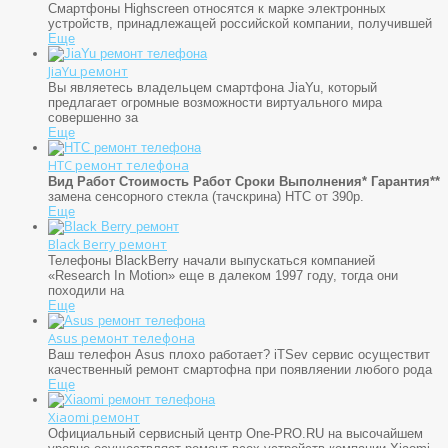
Смартфоны Highscreen относятся к марке электронных
устройств, принадлежащей российской компании, получившей
Еще
JiaYu ремонт
Вы являетесь владельцем смартфона JiaYu, который
предлагает огромные возможности виртуального мира
совершенно за
Еще
HTC ремонт телефона
Вид Работ
Стоимость Работ
Сроки Выполнения*
Гарантия**
замена сенсорного стекла (тачскрина) HTC от 390р.
Еще
Black Berry ремонт
Телефоны BlackBerry начали выпускаться компанией
«Research In Motion» еще в далеком 1997 году, тогда они
походили на
Еще
Asus ремонт телефона
Ваш телефон Asus плохо работает? iTSev сервис осуществит
качественный ремонт смартофна при появляении любого рода
Еще
Xiaomi ремонт
Официальный сервисный центр One-PRO.RU на высочайшем