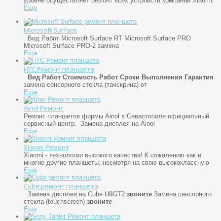
уровне осуществляет ремонт всех устройств компании Xiaomi.
Еще
Microsoft Surface
Вид Работ Microsoft Surface RT Microsoft Surface PRO
Microsoft Surface PRO-2 замена
Еще
HTC Ремонт планшета
Вид Работ
Стоимость Работ
Сроки Выполнения
Гарантия
замена сенсорного стекла (тачскрина) от
Еще
Ainol Ремонт
Ремонт планшетов фирмы Ainol в Севастополе официальный
сервисный центр. Замена дисплея на Ainol
Еще
Xiaomi Ремонт
Xiaomi - технологии высокого качества! К сожалению как и
многие другие планшеты, несмотря на свою высококлассную
Еще
Cube ремонт планшета
Замена дисплея на Cube U9GT2
звоните
Замена сенсорного
стекла (touchscreen)
звоните
Еще