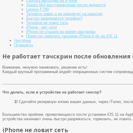
Скачать мелодию на iPhone
Xiaomi Mi4 восстановление после жидкости
Lenovo P780
Телефон завис и не реагирует на нажатия
Быстро разряжается телефон?
Телефон не ловит сеть
iPhone - нет сети
iPhone не слышно во время разговора
Перестал работать тачскрин iPhone 6,6s на iOS 11
Ноутбуки
Планшеты
Не работает тачскрин после обновления 
Внимание, ненужно паниковать, решение есть!
Каждый крупный программный апдейт операционных систем сопровожда
Что делать, если в устройстве не работает сенсор?
1!
Сделайте резервную копию ваших данных, через iTunes, после
Большинство проблем, проявляющихся после установки iOS 11 на Apple
устройства начинают очень быстро разряжаться, тормозить, не ловить с
iPhone не ловит сеть