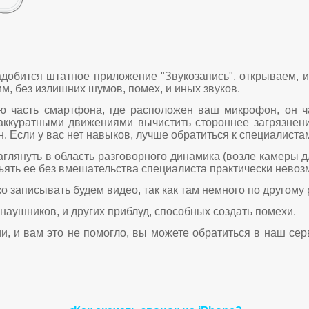
обится штатное приложение "Звукозапись", открываем, и
м, без излишних шумов, помех, и иных звуков.
 часть смартфона, где расположен ваш микрофон, он ча
и аккуратными движениями вычистить стороннее загрязнени
. Если у вас нет навыков, лучше обратиться к специалиста
аглянуть в область разговорного динамика (возле камеры д
изъять ее без вмешательства специалиста практически невоз
о записывать будем видео, так как там немного по другому
 наушников, и других приблуд, способных создать помехи.
 и вам это не помогло, вы можете обратиться в наш серв